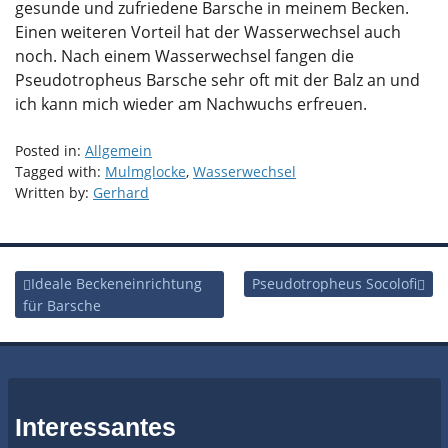
gesunde und zufriedene Barsche in meinem Becken.
Einen weiteren Vorteil hat der Wasserwechsel auch
noch. Nach einem Wasserwechsel fangen die
Pseudotropheus Barsche sehr oft mit der Balz an und
ich kann mich wieder am Nachwuchs erfreuen.
Posted in:
Allgemein
Tagged with:
Mulmglocke
,
Wasserwechsel
Written by:
Gerhard
Ideale Beckeneinrichtung
Pseudotropheus Socolofi
Beitragsnavigation
für Barsche
Interessantes