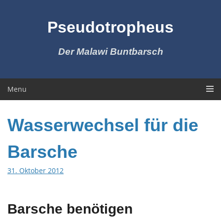
Skip
to
Pseudotropheus
content
Der Malawi Buntbarsch
Menu
Wasserwechsel für die
Barsche
31. Oktober 2012
Barsche benötigen