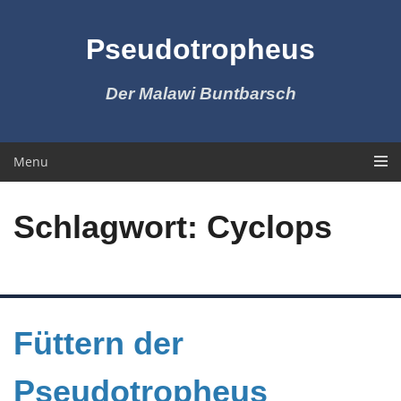
Skip
to
Pseudotropheus
content
Der Malawi Buntbarsch
Menu
Schlagwort:
Cyclops
Füttern der
Pseudotropheus